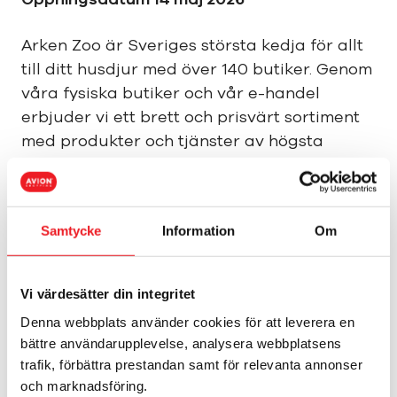
Arken Zoo är Sveriges största kedja för allt
till ditt husdjur med över 140 butiker. Genom
våra fysiska butiker och vår e-handel
erbjuder vi ett brett och prisvärt sortiment
med produkter och tjänster av högsta
kvalitet för ditt husdjur.
Vår vision är att göra livet för husdjur och
Samtycke
Information
Om
deras ägare enklare, tryggare och roligare.
Välkommen att tassa in till Arken Zoo.
Vi värdesätter din integritet
Djurens bästa vän.
Denna webbplats använder cookies för att leverera en
bättre användarupplevelse, analysera webbplatsens
trafik, förbättra prestandan samt för relevanta annonser
och marknadsföring.