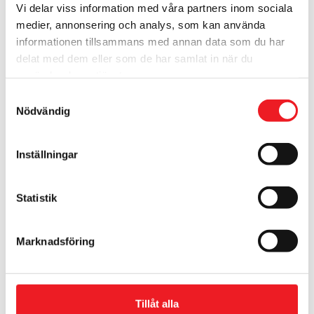
Vi delar viss information med våra partners inom sociala
Kampanjer från Arken
medier, annonsering och analys, som kan använda
informationen tillsammans med annan data som du har
Zoo
delat med dem eller som de har samlat in när du
använder deras tjänster.
Just nu finns det inga aktuella kampanjer
Samtyckesval
Nödvändig
Inställningar
Hitta till Arken Zoo
Statistik
Marknadsföring
Tillåt alla