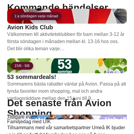
Kommande händelser
1:a söndagen varje månad
Avion Kids Club
Välkommen till aktivitetsklubben för barn mellan 3-12 år
första söndagen i månaden mellan kl. 13-16 hos oss.
Det blir olika teman varje…
15/6 - 9/8
53 sommardeals!
Sommarens bästa rabatter väntar på Avion. Passa på att
fynda favoriter inom shopping, mat och andra
vardagsräddare mellan den 15 juni till 9…
Det senaste från Avion
Shopping
Tidigare event
Familjedag med UIK
Tillsammans med vår samarbetspartner Umeå IK bjuder