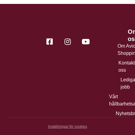
O
os
Om Avi
Shoppi
Kontakt
oss
Ledig
jobb
Vårt
hållbarhets
Nyhetsb
Inställningar för cookies