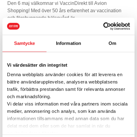
Den 6 maj välkomnar vi VaccinDirekt till Avion
Shopping! Med över 50 års erfarenhet av vaccination
och förebyggande hälsovård är…
REKO-ring
Samtycke
Information
Om
Varannan torsdag har REKO-ring Umeå utlämning av
förbokade varor på vår parkering. De har samlat flera
grymma lokala matproducenter så att…
Vi värdesätter din integritet
Denna webbplats använder cookies för att leverera en
Tio år och nästan 40 miljoner besök
bättre användarupplevelse, analysera webbplatsens
senare!
trafik, förbättra prestandan samt för relevanta annonser
– Avion jubilerar med två dagars firande! När Avion slog
och marknadsföring.
upp portarna den 17 mars 2016 ringlade kön lång redan
Vi delar viss information med våra partners inom sociala
före öppning. 83 butiker…
medier, annonsering och analys, som kan använda
informationen tillsammans med annan data som du har
Tidigare event
delat med dem eller som de har samlat in när du
Avion firar 10 år!
använder deras tjänster.
I mars är det tio år sedan vi slog upp portarna till Avion.