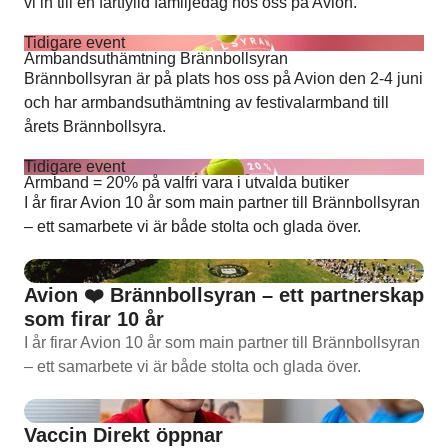
vi in till en fartfylld familjedag hos oss på Avion.
Tidigare event
Armbandsuthämtning Brännbollsyran
Brännbollsyran är på plats hos oss på Avion den 2-4 juni
och har armbandsuthämtning av festivalarmband till
årets Brännbollsyra.
Tidigare event
Armband = 20% på valfri vara i utvalda butiker
I år firar Avion 10 år som main partner till Brännbollsyran
– ett samarbete vi är både stolta och glada över.
Avion ❤️ Brännbollsyran – ett partnerskap
som firar 10 år
I år firar Avion 10 år som main partner till Brännbollsyran
– ett samarbete vi är både stolta och glada över.
Vaccin Direkt öppnar