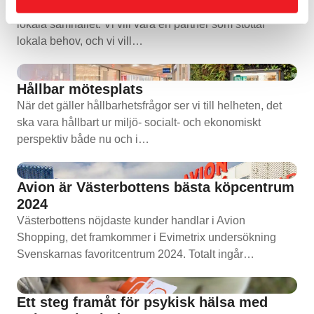
Vårt mål är att skapa en mötesplats som är hjärtat i det
lokala samhället. Vi vill vara en partner som stöttar
lokala behov, och vi vill…
Hållbar mötesplats
När det gäller hållbarhetsfrågor ser vi till helheten, det
ska vara hållbart ur miljö- socialt- och ekonomiskt
perspektiv både nu och i…
Avion är Västerbottens bästa köpcentrum
2024
Västerbottens nöjdaste kunder handlar i Avion
Shopping, det framkommer i Evimetrix undersökning
Svenskarnas favoritcentrum 2024. Totalt ingår…
Ett steg framåt för psykisk hälsa med