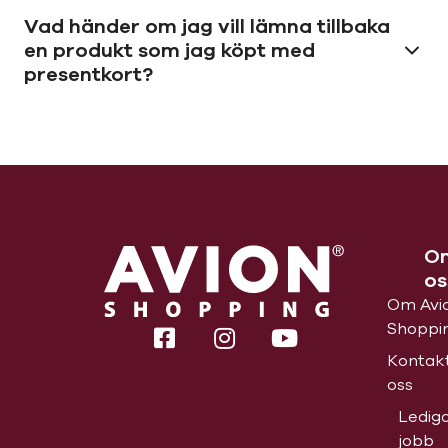
Vad händer om jag vill lämna tillbaka
en produkt som jag köpt med
presentkort?
O
os
Om Avi
Shoppi
Kontak
oss
Ledig
jobb