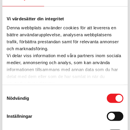
Cervera
Chili & Wok
ChopChop
Vi värdesätter din integritet
Clas Ohlson
Cubus
Denna webbplats använder cookies för att leverera en
Deichmann
bättre användarupplevelse, analysera webbplatsens
Din Sko
trafik, förbättra prestandan samt för relevanta annonser
Dressmann
och marknadsföring.
Dressmann XL
Vi delar viss information med våra partners inom sociala
Ecco Store
medier, annonsering och analys, som kan använda
Elgiganten Phone House
informationen tillsammans med annan data som du har
Elon ljud & bild
delat med dem eller som de har samlat in när du
Espresso House
använder deras tjänster.
Fix My Phone
Samtyckesval
Flying Tiger of Copenhagen
Nödvändig
GDK German Döner Kebab
Gina Tricot
Inställningar
Glitter
Guldfynd