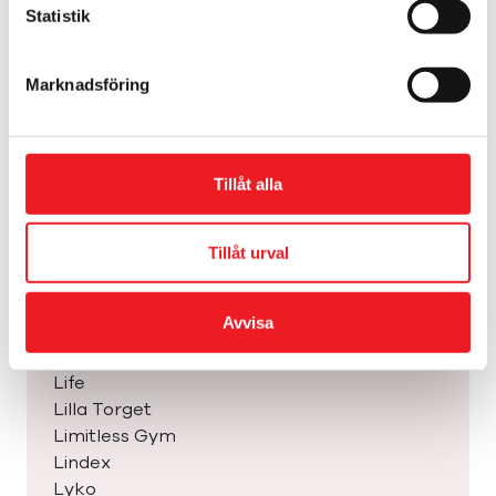
Hemtex
Statistik
H&M
H&M Home
Marknadsföring
Hunkemöller
Håkanssons
IKEA
Indiska
Tillåt alla
Jack & Jones
Kahls The & Kaffehandel
KappAhl
Tillåt urval
Kicks
Kjell & Company
Avvisa
Le Crossiant
Lagerhaus
Life
Lilla Torget
Limitless Gym
Lindex
Lyko