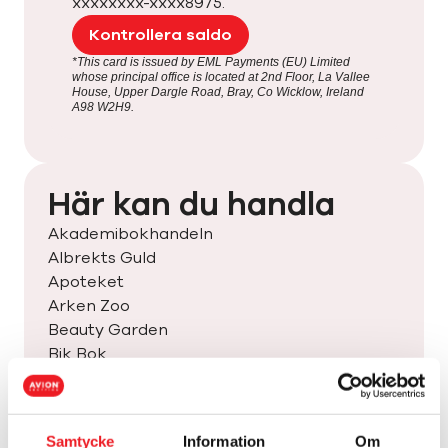
xxxxxxxx-xxxx8975.
Kontrollera saldo
*This card is issued by EML Payments (EU) Limited
whose principal office is located at 2nd Floor, La Vallee
House, Upper Dargle Road, Bray, Co Wicklow, Ireland
A98 W2H9.
Här kan du handla
Akademibokhandeln
Albrekts Guld
Apoteket
Arken Zoo
Beauty Garden
Bik Bok
Brödernas
Candy World
Carlings
Samtycke
Information
Om