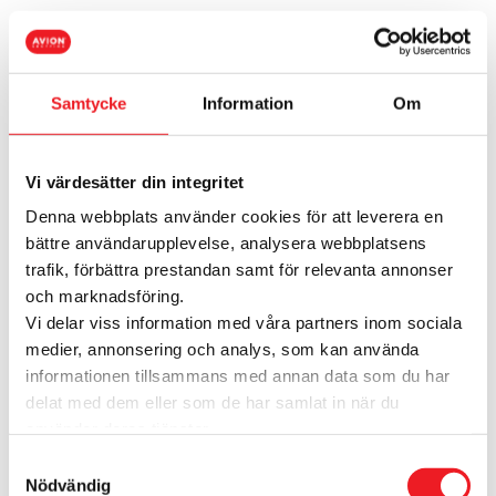
Samtycke
Information
Om
Kampanjer från Din
Sko
Vi värdesätter din integritet
Just nu finns det inga aktuella kampanjer
Denna webbplats använder cookies för att leverera en
bättre användarupplevelse, analysera webbplatsens
trafik, förbättra prestandan samt för relevanta annonser
och marknadsföring.
Vi delar viss information med våra partners inom sociala
medier, annonsering och analys, som kan använda
informationen tillsammans med annan data som du har
delat med dem eller som de har samlat in när du
Din Sko tar emot
använder deras tjänster.
presentkort!
Samtyckesval
Nödvändig