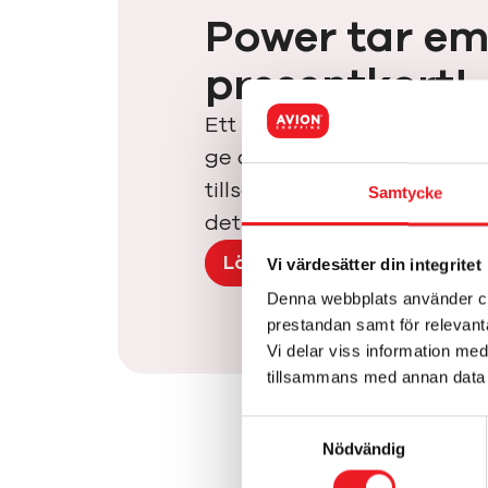
Power tar em
presentkort!
Ett presentkort från Avion
ge och roligt att få! Pres
tillsammans med ett fint 
Samtycke
det blir både en snygg och 
Läs mer om presentkort
Vi värdesätter din integritet
Denna webbplats använder coo
prestandan samt för relevan
Vi delar viss information me
tillsammans med annan data 
Samtyckesval
Nödvändig