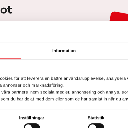
ot
 Shopping är lätt att
entkortet kommer
designat konvolut så
Information
rolig gåva att ge bort.
kies för att leverera en bättre användarupplevelse, analysera w
ta annonser och marknadsföring.
d våra partners inom sociala medier, annonsering och analys, s
som du har delat med dem eller som de har samlat in när du anv
Inställningar
Statistik