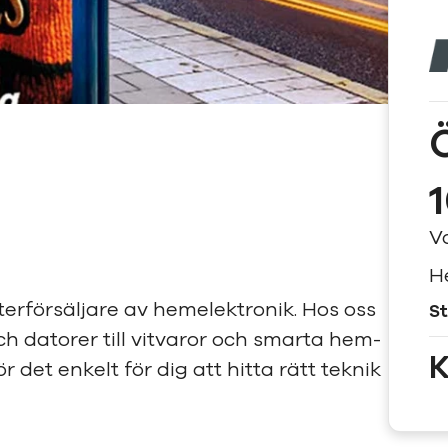
V
H
erförsäljare av hemelektronik. Hos oss
St
och datorer till vitvaror och smarta hem-
K
gör det enkelt för dig att hitta rätt teknik