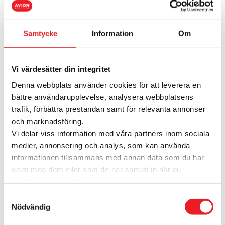
Kampanjer från
Samtycke
Information
Om
Rituals
Vi värdesätter din integritet
Just nu finns det inga aktuella kampanjer
Denna webbplats använder cookies för att leverera en
bättre användarupplevelse, analysera webbplatsens
trafik, förbättra prestandan samt för relevanta annonser
och marknadsföring.
Vi delar viss information med våra partners inom sociala
medier, annonsering och analys, som kan använda
informationen tillsammans med annan data som du har
Rituals tar emot
delat med dem eller som de har samlat in när du
presentkort!
använder deras tjänster.
Samtyckesval
Ett presentkort från Avion Shopping är
Nödvändig
lätt att ge och roligt att få!