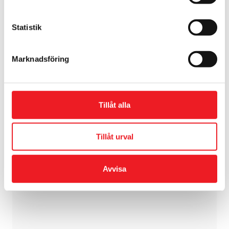
Läs mer om presentkort
Statistik
Marknadsföring
Hitta till SEN Street
Tillåt alla
Kitchen
Tillåt urval
Avvisa