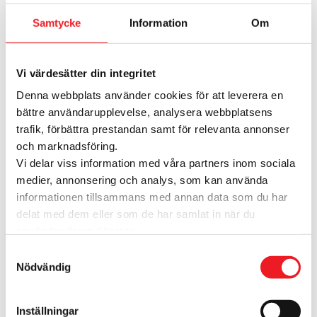
Street Kitchen
Just nu finns det inga aktuella kampanjer
Samtycke
Information
Om
Vi värdesätter din integritet
Denna webbplats använder cookies för att leverera en
bättre användarupplevelse, analysera webbplatsens
trafik, förbättra prestandan samt för relevanta annonser
och marknadsföring.
SEN Street Kitchen
Vi delar viss information med våra partners inom sociala
tar emot presentkort!
medier, annonsering och analys, som kan använda
informationen tillsammans med annan data som du har
Ett presentkort från Avion Shopping är
delat med dem eller som de har samlat in när du
lätt att ge och roligt att få!
använder deras tjänster.
Presentkortet kommer tillsammans
Samtyckesval
med ett fint designat konvolut så det
Nödvändig
blir både en snygg och rolig gåva att
ge bort.
Inställningar