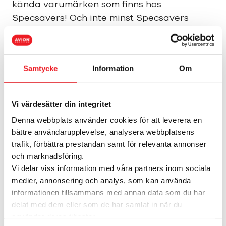
kända varumärken som finns hos
Specsavers! Och inte minst Specsavers
egna prisvärda och trendiga kollektioner.
Samtycke
Information
Om
Kampanjer från
Vi värdesätter din integritet
Specsavers
Denna webbplats använder cookies för att leverera en
bättre användarupplevelse, analysera webbplatsens
Just nu finns det inga aktuella kampanjer
trafik, förbättra prestandan samt för relevanta annonser
och marknadsföring.
Vi delar viss information med våra partners inom sociala
medier, annonsering och analys, som kan använda
informationen tillsammans med annan data som du har
delat med dem eller som de har samlat in när du
använder deras tjänster.