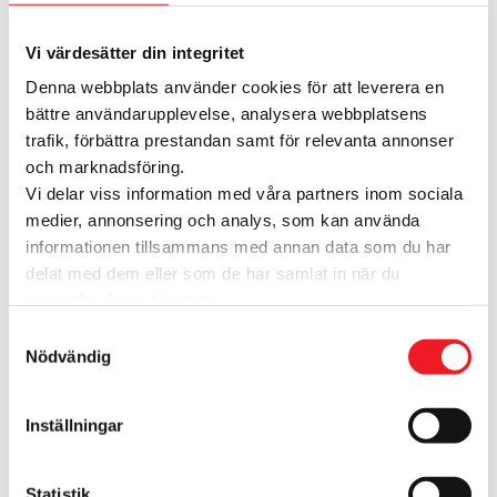
Service
Vi värdesätter din integritet
Denna webbplats använder cookies för att leverera en
Vilka butiker har Click & Collect?
bättre användarupplevelse, analysera webbplatsens
trafik, förbättra prestandan samt för relevanta annonser
och marknadsföring.
Har ni återvinningsstationer och vad
Vi delar viss information med våra partners inom sociala
kan jag lämna där?
medier, annonsering och analys, som kan använda
informationen tillsammans med annan data som du har
delat med dem eller som de har samlat in när du
Vilka paket- och posttjänster
använder deras tjänster.
erbjuder Info & Lounge?
Samtyckesval
Nödvändig
Vad kan jag få hjälp med i Info &
Inställningar
Lounge?
Statistik