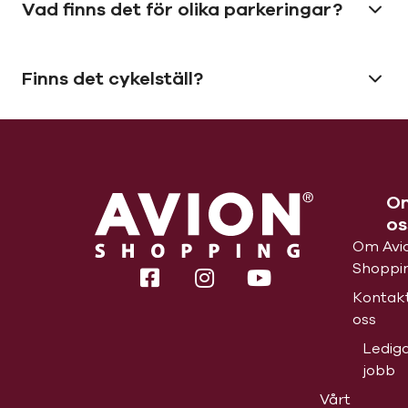
Vad finns det för olika parkeringar?
Finns det cykelställ?
O
os
Om Avi
Shoppi
Kontak
oss
Ledig
jobb
Vårt