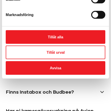
Finns det förvaringsskåp i
köpcentrumet?
Marknadsföring
Kan jag posta ett brev hos er?
Tillåt alla
Hur kommer jag i kontakt med
Tillåt urval
butikerna?
Avvisa
Finns det fotoautomater?
Finns Instabox och Budbee?
Har ni kameraövervakning på Avion