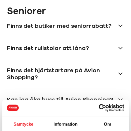
Seniorer
Finns det butiker med seniorrabatt?
Finns det rullstolar att låna?
Finns det hjärtstartare på Avion
Shopping?
Kan jag åka buss till Avion Shopping?
Är Avion Shopping tillgängligt?
Samtycke
Information
Om