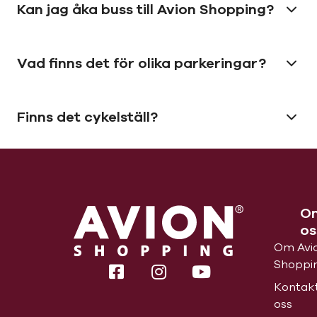
Kan jag åka buss till Avion Shopping?
Vad finns det för olika parkeringar?
Finns det cykelställ?
O
os
Om Avi
Shoppi
Kontak
oss