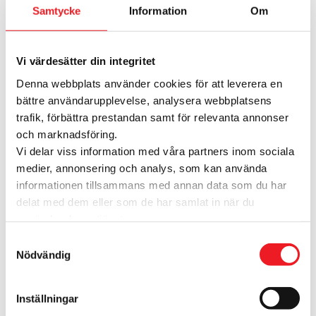
Samtycke
Information
Om
Är Avion Shopping tillgängligt?
Vi värdesätter din integritet
Service
Denna webbplats använder cookies för att leverera en
bättre användarupplevelse, analysera webbplatsens
Vilka butiker har Click & Collect?
trafik, förbättra prestandan samt för relevanta annonser
och marknadsföring.
Vi delar viss information med våra partners inom sociala
medier, annonsering och analys, som kan använda
Har ni återvinningsstationer och vad
informationen tillsammans med annan data som du har
kan jag lämna där?
delat med dem eller som de har samlat in när du
använder deras tjänster.
Samtyckesval
Vilka paket- och posttjänster
Nödvändig
erbjuder Info & Lounge?
Inställningar
Vad kan jag få hjälp med i Info &