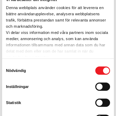
Denna webbplats använder cookies för att leverera en
bättre användarupplevelse, analysera webbplatsens
Har ni återvinningsstationer och vad
trafik, förbättra prestandan samt för relevanta annonser
kan jag lämna där?
och marknadsföring.
Vi delar viss information med våra partners inom sociala
medier, annonsering och analys, som kan använda
Vilka paket- och posttjänster
informationen tillsammans med annan data som du har
erbjuder Info & Lounge?
delat med dem eller som de har samlat in när du
använder deras tjänster.
Samtyckesval
Vad kan jag få hjälp med i Info &
Nödvändig
Lounge?
Inställningar
Finns det förvaringsskåp i
köpcentrumet?
Statistik