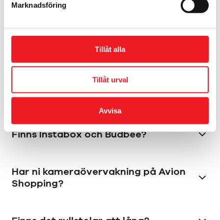
Marknadsföring
Kan jag posta ett brev hos er?
Hur kommer jag i kontakt med
Tillåt alla
butikerna?
Tillåt urval
Finns det fotoautomater?
Avvisa
Finns Instabox och Budbee?
Har ni kameraövervakning på Avion
Shopping?