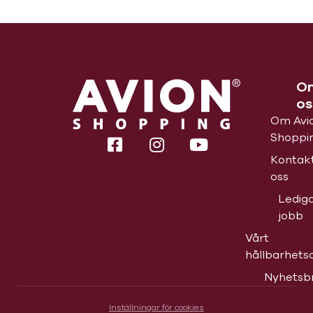
O
os
Om Avi
Shoppi
Kontak
oss
Ledig
jobb
Vårt
hållbarhets
Nyhetsb
Inställningar för cookies