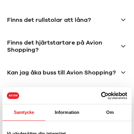
Finns det rullstolar att låna?
Finns det hjärtstartare på Avion
Shopping?
Kan jag åka buss till Avion Shopping?
Är Avion Shopping tillgängligt?
Samtycke
Information
Om
Service
Vilka butiker har Click & Collect?
Vi värdesätter din integritet