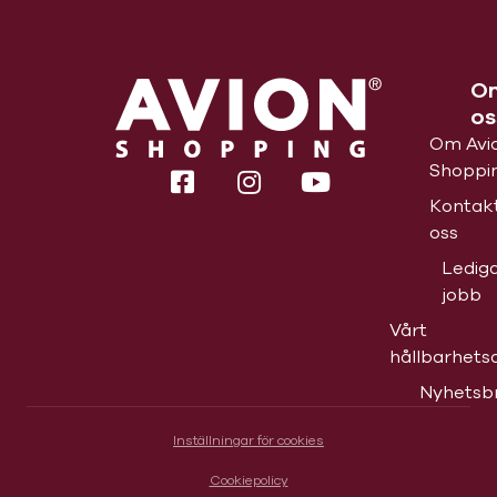
O
os
Om Avi
Shoppi
Kontak
oss
Ledig
jobb
Vårt
hållbarhets
Nyhetsb
Inställningar för cookies
Cookiepolicy