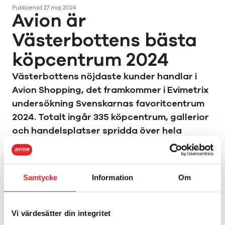
Publicerad
27 maj 2024
Avion är
Västerbottens bästa
köpcentrum 2024
Västerbottens nöjdaste kunder handlar i
Avion Shopping, det framkommer i Evimetrix
undersökning Svenskarnas favoritcentrum
2024. Totalt ingår 335 köpcentrum, gallerior
och handelsplatser spridda över hela
landet. Ca 6 775 konsumenter har delat ut
ungefär 36 000 omdömen.
Allmänheten har utsett Avion Shopping till bästa
Samtycke
Information
Om
centrum i länet, följt av Kvarteret Utopia och
Citykompaniet. Nöjdaste kunderna i hela Sverige
har Gekås Ullared, följt av Väla Centrum, utanför
Vi värdesätter din integritet
Helsingborg och på tredje plats kommer